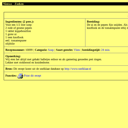
Nieuws
Zoeken
Ingredienten: (2 pers.):
Bereiding:
Voor een 1/2 liter soep:
De ui en de pepers fijn snijden. Als
2 rode of groene pepers
knoflook en de tomatenpuree erbij d
1 tablet kippebouillon
1 grote ui
1 teen knoflook
eetl. tomatenpuree
olijfolie
Receptnummer:
10099 |
Categorie:
Soep
|
Soort gerecht:
Vlees
|
bereidingstijd:
24 min.
Opmerking:
Wij eten het altijd met gehakt balletjes erdoor en als garnering gesneden prei ringen.
Lekker met stokbrood en kruidenboter.
Bron:
Dit recept komt uit de snelklaar database op
http://www.snelklaar.nl
Functies:
Print dit recept