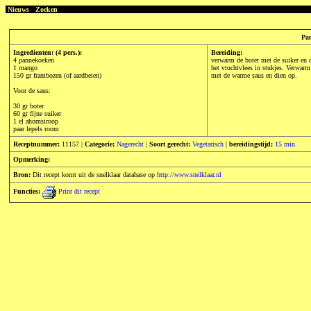
Nieuws
Zoeken
Pan
Ingredienten: (4 pers.):
Bereiding:
4 pannekoeken
verwarm de boter met de suiker en d
1 mango
het vruchtvlees in stukjes. Verwarm
150 gr frambozen (of aardbeien)
met de warme saus en dien op.
Voor de saus:
30 gr boter
60 gr fijne suiker
1 el ahornsiroop
paar lepels room
Receptnummer:
11157 |
Categorie:
Nagerecht
|
Soort gerecht:
Vegetarisch
|
bereidingstijd:
15 min.
Opmerking:
Bron:
Dit recept komt uit de snelklaar database op
http://www.snelklaar.nl
Functies:
Print dit recept