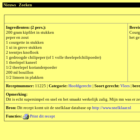
Nieuws
Zoeken
Ingredienten: (2 pers.):
Berei
200 gram kipfilet in stukken
Courge
peper en zout
het ge
1 courgette in stukken
1 ui in grove stukken
2 teentjes knoflook
1 gedroogde chilipeper (of 1 volle theelepelchilipoeder)
1 theelepel kaneel
1/2 theelepel korianderpoeder
200 ml bouillon
1/2 limoen in plakken
Receptnummer:
11225 |
Categorie:
Hoofdgerecht
|
Soort gerecht:
Vlees
|
bere
Opmerking:
Dit is echt supersimpel en snel en het smaakt werkelijk zalig. Mijn mn was er ze
Bron:
Dit recept komt uit de snelklaar database op
http://www.snelklaar.nl
Functies:
Print dit recept