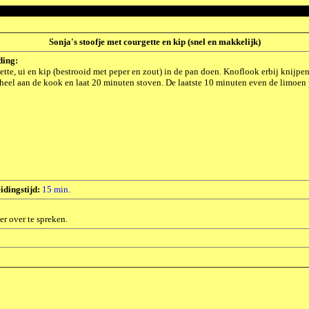
Sonja's stoofje met courgette en kip (snel en makkelijk)
ding:
tte, ui en kip (bestrooid met peper en zout) in de pan doen. Knoflook erbij knijp
heel aan de kook en laat 20 minuten stoven. De laatste 10 minuten even de limoen
idingstijd:
15 min.
er over te spreken.