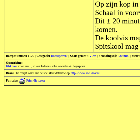
Op zijn kop in
Schaal in voo
Dit ± 20 minut
komen.
De koolvis ma
Spitskool mag
Receptnummer:
1126 |
Categorie:
Hoofdgerecht
|
Soort gerecht:
Vlees
|
bereidingstijd:
30 min.
|
Meer 
Opmerking:
Klik hier
voor een lijst van Indonesische woorden & begrippen.
Bron:
Dit recept komt uit de snelklaar database op
http://www.snelklaar.nl
Functies:
Print dit recept