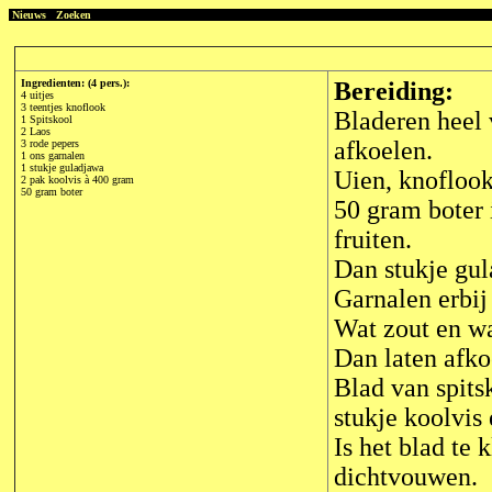
Nieuws
Zoeken
Ingredienten: (4 pers.):
Bereiding:
4 uitjes
3 teentjes knoflook
Bladeren heel 
1 Spitskool
2 Laos
afkoelen.
3 rode pepers
1 ons garnalen
1 stukje guladjawa
Uien, knoflook
2 pak koolvis à 400 gram
50 gram boter
50 gram boter 
fruiten.
Dan stukje gul
Garnalen erbij
Wat zout en wa
Dan laten afko
Blad van spits
stukje koolvis
Is het blad te 
dichtvouwen.