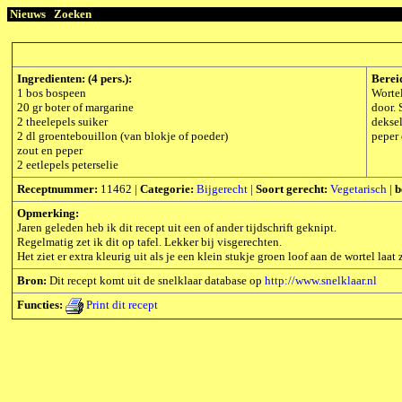
Nieuws
Zoeken
Ingredienten: (4 pers.):
Berei
1 bos bospeen
Wortel
20 gr boter of margarine
door. 
2 theelepels suiker
deksel
2 dl groentebouillon (van blokje of poeder)
peper 
zout en peper
2 eetlepels peterselie
Receptnummer:
11462 |
Categorie:
Bijgerecht
|
Soort gerecht:
Vegetarisch
|
b
Opmerking:
Jaren geleden heb ik dit recept uit een of ander tijdschrift geknipt.
Regelmatig zet ik dit op tafel. Lekker bij visgerechten.
Het ziet er extra kleurig uit als je een klein stukje groen loof aan de wortel laat z
Bron:
Dit recept komt uit de snelklaar database op
http://www.snelklaar.nl
Functies:
Print dit recept