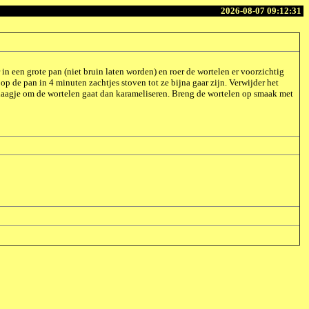
2026-08-07 09:12:31
in een grote pan (niet bruin laten worden) en roer de wortelen er voorzichtig
 op de pan in 4 minuten zachtjes stoven tot ze bijna gaar zijn. Verwijder het
rlaagje om de wortelen gaat dan karameliseren. Breng de wortelen op smaak met