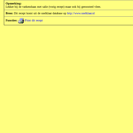
Opmerking:
Lekker bij de varkenshaas met salie (vorig recept) maar ook bij geroosterd vlees.
Bron:
Dit recept komt uit de snelklaar database op
http://www.snelklaar.nl
Functies:
Print dit recept