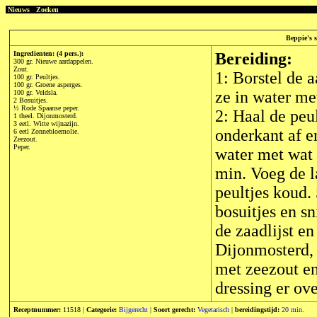
Nieuws
Zoeken
Beppie's 
Ingredienten: (4 pers.):
Bereiding:
300 gr. Nieuwe aardappelen.
Zout.
1: Borstel de 
100 gr. Peultjes.
100 gr. Groene asperges.
ze in water met
100 gr. Veldsla.
2 Bosuitjes.
½ Rode Spaanse peper.
2: Haal de peul
1 theel. Dijonmosterd.
3 eetl. Witte wijnazijn.
onderkant af e
6 eetl Zonnebloemolie.
Zeezout.
Peper.
water met wat 
min. Voeg de l
peultjes koud.
bosuitjes en sn
de zaadlijst e
Dijonmosterd,
met zeezout en
dressing er ove
Receptnummer:
11518 |
Categorie:
Bijgerecht
|
Soort gerecht:
Vegetarisch
|
bereidingstijd:
20 min.