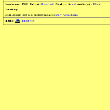
Receptnummer:
11837 |
Categorie:
Hoofdgerecht
|
Soort gerecht:
Vis
|
bereidingstijd:
100 min.
Opmerking:
Bron:
Dit recept komt uit de snelklaar database op
http://www.snelklaar.nl
Functies:
Print dit recept