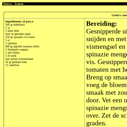
Nieuws
Zoeken
Gerda's cane
Ingredienten: (4 pers.):
Bereiding:
300 gr kabeljauw
1 ui
Gesnipperde ui 
2 theel dille
zout en gemalen peper
snijden en met 
250 gr spinazie a la creme
1 ei
2 sjalotjes
vismengsel en
800 gr gepelde tomaten (blik)
2 theelepels oregano
spinazie menge
1 eetl bloem
3 dl melk
mes puntje nootmuskaat
vis. Gesnipperd
50 gr geraspte kaas
12 canelloni
tomaten met he
Breng op smaak
voeg de bloem 
smaak met zout
door. Vet een 
spinazie mengs
over. Zet de s
graden.