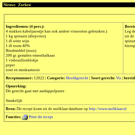
Nieuws
Zoeken
Ingredienten: (4 pers.):
Berei
4 stukken kabeljauw(je kan ook andere vissoorten gebruiken.)
Leg de
1 kg spinazie (diepvries)
uit de
1 dl witte wijn
spinaz
1 dl room 40%
hierop
Bindmiddel (roux)
200 gr. gemalen ementhalkaas
1 visbouillonblokje
peper
zout en muskaatnoot
Receptnummer:
12022 |
Categorie:
Hoofdgerecht
|
Soort gerecht:
Vis
|
bereid
Opmerking:
Dit gerecht gaat met aardappelpuree .
Smakelijk
Bron:
Dit recept komt uit de snelklaar database op
http://www.snelklaar.nl
Functies:
Print dit recept