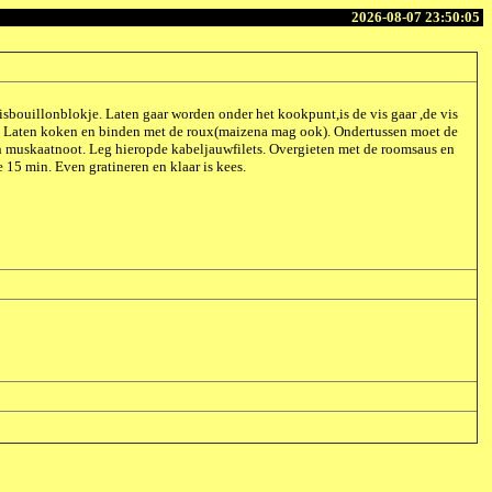
2026-08-07 23:50:05
t visbouillonblokje. Laten gaar worden onder het kookpunt,is de vis gaar ,de vis
oom. Laten koken en binden met de roux(maizena mag ook). Ondertussen moet de
en muskaatnoot. Leg hieropde kabeljauwfilets. Overgieten met de roomsaus en
15 min. Even gratineren en klaar is kees.