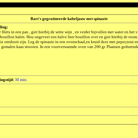
Bart's gegratineerde kabeljauw met spinazie
ding:
 filets in een pan , giet hierbij de witte wijn , en verder bijvullen met water en he
 bouillon halen. Hou ongeveer een halve liter bouillon over en giet hierbij de r
ie ontdooit zijn. Leg de spinazie in een ovenschaal,en kruid deze met peper,zout 
 gemalen kaas strooien. In een voorverwarmde oven van 200 gr. Plaatsen gedurende 
ingstijd:
30 min.