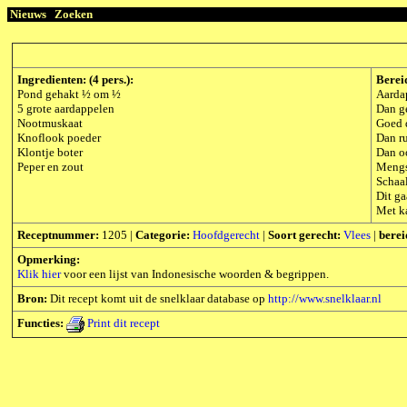
Nieuws
Zoeken
Ingredienten: (4 pers.):
Berei
Pond gehakt ½ om ½
Aarda
5 grote aardappelen
Dan ge
Nootmuskaat
Goed 
Knoflook poeder
Dan r
Klontje boter
Dan o
Peper en zout
Mengs
Schaa
Dit ga
Met ka
Receptnummer:
1205 |
Categorie:
Hoofdgerecht
|
Soort gerecht:
Vlees
|
berei
Opmerking:
Klik hier
voor een lijst van Indonesische woorden & begrippen.
Bron:
Dit recept komt uit de snelklaar database op
http://www.snelklaar.nl
Functies:
Print dit recept