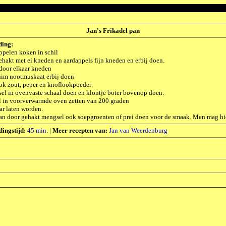
Jan's Frikadel pan
ding:
ppelen koken in schil
hakt met ei kneden en aardappels fijn kneden en erbij doen.
door elkaar kneden
uim nootmuskaat erbij doen
ok zout, peper en knoflookpoeder
el in ovenvaste schaal doen en klontje boter bovenop doen.
l in voorverwarmde oven zetten van 200 graden
ar laten worden.
n door gehakt mengsel ook soepgroenten of prei doen voor de smaak. Men mag hier
dingstijd:
45 min.
|
Meer recepten van:
Jan van Weerdenburg