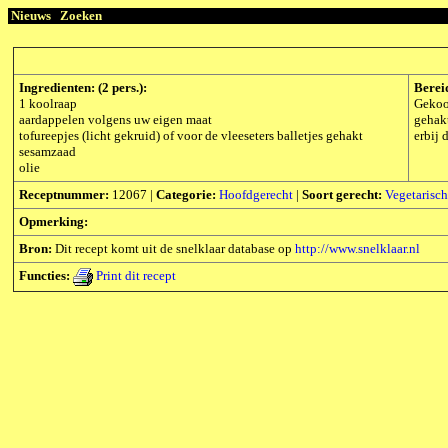
Nieuws
Zoeken
Ingredienten: (2 pers.):
Berei
1 koolraap
Gekook
aardappelen volgens uw eigen maat
gehakt
tofureepjes (licht gekruid) of voor de vleeseters balletjes gehakt
erbij 
sesamzaad
olie
Receptnummer:
12067 |
Categorie:
Hoofdgerecht
|
Soort gerecht:
Vegetarisch
Opmerking:
Bron:
Dit recept komt uit de snelklaar database op
http://www.snelklaar.nl
Functies:
Print dit recept