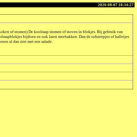
2026-08-07 18:34:27
koken of stomen) De koolraap stomen of stoven in blokjes. Bij gebruik van
olraapblokjes bijdoen en ook laten meebakken. Dan de tofureepjes of balletjes
enen al dan niet met een salade.