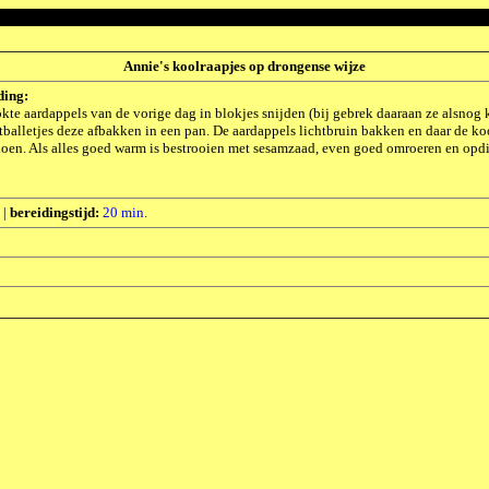
Annie's koolraapjes op drongense wijze
ding:
te aardappels van de vorige dag in blokjes snijden (bij gebrek daaraan ze alsnog 
balletjes deze afbakken in een pan. De aardappels lichtbruin bakken en daar de ko
doen. Als alles goed warm is bestrooien met sesamzaad, even goed omroeren en opdi
|
bereidingstijd:
20 min.