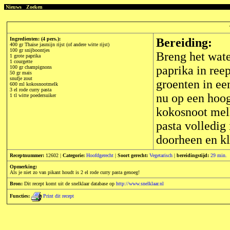
Nieuws
Zoeken
Ingredienten: (4 pers.):
Bereiding:
400 gr Thaise jasmijn rijst (of andere witte rijst)
100 gr snijboontjes
Breng het wate
1 grote paprika
1 courgette
paprika in ree
100 gr champignons
50 gr mais
snufje zout
groenten in ee
600 ml kokosnootmelk
3 el rode curry pasta
nu op een hoo
1 tl witte poedersuiker
kokosnoot melk
pasta volledig
doorheen en kl
Receptnummer:
12602 |
Categorie:
Hoofdgerecht
|
Soort gerecht:
Vegetarisch
|
bereidingstijd:
29 min.
Opmerking:
Als je niet zo van pikant houdt is 2 el rode curry pasta genoeg!
Bron:
Dit recept komt uit de snelklaar database op
http://www.snelklaar.nl
Functies:
Print dit recept