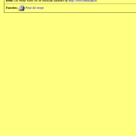
Bron:
Dit recept komt uit de snelklaar database op
http://www.snelklaar.nl
Functies:
Print dit recept