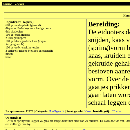
Nieuws
Zoeken
Hanna
Ingredienten: (4 pers.):
Bereiding:
600 gr. rundergehakt (gekruid)
diepvries bladerdeeg voor hartige taarten
De eidooiers d
drie eierdooiers
150 gr. champignons
snijden, kaas 
2 uien gesnipperd
100 gr. blauwgeaderde kaas (roque-
fort gorgonzola)
(spring)vorm b
100 gr. ontbijtspek in reepjes
3 eetlepels gehakte bieslook en peterselie
kaas, kruiden 
bloem
boter
gekruide geha
bestoven aanrec
vorm. Over de 
gaatjes prikke
gaar laten wor
schaal leggen 
Receptnummer:
12778 |
Categorie:
Hoofdgerecht
|
Soort gerecht:
Vlees
|
bereidingstijd:
20 min.
Opmerking:
Het in de springvorm leggen volgens het recept duurt niet meer dan 20 minuten. De oven doet de rest. Ideaal
een volledige maaltijd.