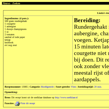
Nieuws
Zoeken
Linda's tro
Ingredienten: (4 pers.):
Bereiding:
500 gram rundergehakt
1 courgette
Rundergehakt ru
1 aubergine
1 doosje champignons
aubergine, cha
1 ui
2 tomaten
sambal of rode peper
voegen. Ketjap
ketjap
knoflook
15 minuten lat
evt nog zout
courgette niet
bij doen. Dit r
ook zonder vle
meestal rijst o
aardappels.
Receptnummer:
13085 |
Categorie:
Hoofdgerecht
|
Soort gerecht:
Vlees
|
bereidingstijd:
20 min.
Opmerking:
Bron:
Dit recept komt uit de snelklaar database op
http://www.snelklaar.nl
Functies:
Print dit recept