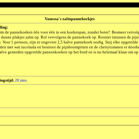
Vanessa's zalmpannekoekjes
ding:
rm de pannekoeken één voor één in een koekenpan, zonder boter!. Besmeer vervolg
 dunne plakjes zalm op. Rol vervolgens de pannekoek op. Rooster intussen de pijnb
s. Voor 1 persoon, zijn er ongeveer 2,5 halve pannekoek nodig. Snij elke opgerold
den met wat rucolasla en bestrooi de pijnboompitten en de cherrytomaten er doorhee
alve gesneden opgerolde pannenkoeken op het bord en is nu helemaal klaar om op 
ingstijd:
20 min.