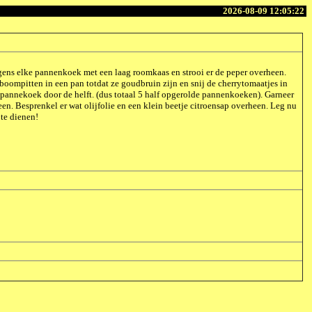
2026-08-09 12:05:22
ens elke pannenkoek met een laag roomkaas en strooi er de peper overheen.
oompitten in een pan totdat ze goudbruin zijn en snij de cherrytomaatjes in
e pannekoek door de helft. (dus totaal 5 half opgerolde pannenkoeken). Garneer
n. Besprenkel er wat olijfolie en een klein beetje citroensap overheen. Leg nu
te dienen!