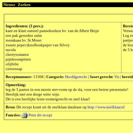
Nieuws
Zoeken
Ingredienten: (3 pers.):
Berei
kant en klare naturel pannekoeken bv. van de Albert Heijn
Verwa
een pak gerookte zalm
Leg er
roomkaas bv. St.Moret
partje
zwarte peper (knoflookpeper van Silvo)
de bor
rucola
de 5 h
cherrytomaten
pijnboompitten
olijfolie
citroensap
Receptnummer:
13368 |
Categorie:
Hoofdgerecht
|
Soort gerecht:
Vis
|
bereid
Opmerking:
leg de 5 parten in een mooie ster-vorm op de sla, voor een betere presentatie!
Heerlijk met een droge witte wijn.
Dit is een heerlijke lente-zomergerecht en snel klaar!
Bron:
Dit recept komt uit de snelklaar database op
http://www.snelklaar.nl
Functies:
Print dit recept