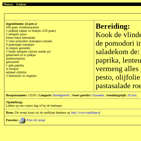
Nieuws
Zoeken
Ingredienten: (4 pers.):
Bereiding:
500 gram vlindermacaroni
2 plakken salami in blokjes (150 gram)
Kook de vlinde
2 eetlepels pesto
kleine beker hüttenkäse
de pomodori in
3 verse pomodori (italiaanse tomaat)
8 gedroogde tomaatjes
in reepjes gesneden
saladekom de: 
2 flinke eetlepels olijven zonder pit
gehalveerd of in plakjes
paprika, lenteu
pijnboompitjes
geroosterd
1 gele paprika
vermeng alles 
in blokjes
eetlepel olijfolie
pesto, olijfol
3 lenteuitjes in ringetjes
pastasalade ro
Receptnummer:
13539 |
Categorie:
Hoofdgerecht
|
Soort gerecht:
Uitzoeken
|
bereidingstijd:
20 min.
Opmerking:
Lekker op een warme dag of bij de barbeque.
Bron:
Dit recept komt uit de snelklaar database op
http://www.snelklaar.nl
Functies:
Print dit recept