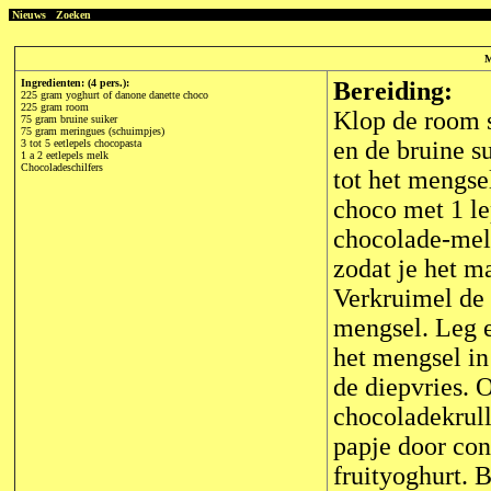
Nieuws
Zoeken
M
Ingredienten: (4 pers.):
Bereiding:
225 gram yoghurt of danone danette choco
225 gram room
Klop de room s
75 gram bruine suiker
75 gram meringues (schuimpjes)
en de bruine s
3 tot 5 eetlepels chocopasta
1 a 2 eetlepels melk
Chocoladeschilfers
tot het mengsel
choco met 1 le
chocolade-melk
zodat je het 
Verkruimel de 
mengsel. Leg e
het mengsel in
de diepvries. 
chocoladekrull
papje door con
fruityoghurt. B