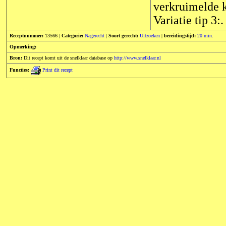
verkruimelde k
Variatie tip 3:
Receptnummer:
13566 |
Categorie:
Nagerecht
|
Soort gerecht:
Uitzoeken
|
bereidingstijd:
20 min.
Opmerking:
Bron:
Dit recept komt uit de snelklaar database op
http://www.snelklaar.nl
Functies:
Print dit recept