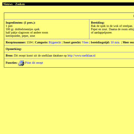
Nieuws
Zoeken
Ingredienten: (1 pers.):
Bereiding:
1 prei
Bak de spek in de wok of steelpan. 
100 gr. dobbelsteentjes spek
Peper en zout. Daarna de room erbij
half pakje slagroom of andere room
of aardappelpuree.
kerriepoeder, peper, zout
Receptnummer:
1594 |
Categorie:
Bijgerecht
|
Soort gerecht:
Vlees
|
bereidingstijd:
10 min.
|
Meer rec
Opmerking:
Bron:
Dit recept komt uit de snelklaar database op
http://www.snelklaar.nl
Functies:
Print dit recept