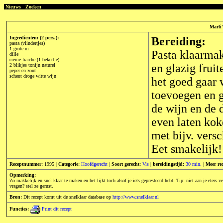
Nieuws
Zoeken
Marli'
Ingredienten: (2 pers.):
Bereiding:
pasta (vlindertjes)
1 grote ui
Pasta klaarmak
dille
creme fraiche (1 bekertje)
en glazig fruit
2 blikjes tonijn naturel
peper en zout
scheut droge witte wijn
het goed gaar 
toevoegen en g
de wijn en de 
even laten kok
met bijv. versc
Eet smakelijk!
Receptnummer:
1995 |
Categorie:
Hoofdgerecht
|
Soort gerecht:
Vis
|
bereidingstijd:
30 min.
|
Meer re
Opmerking:
Zo makkelijk en snel klaar te maken en het lijkt toch alsof je iets gepresteerd hebt. Tip: niet aan je eter
vragen? stel ze gerust.
Bron:
Dit recept komt uit de snelklaar database op
http://www.snelklaar.nl
Functies:
Print dit recept