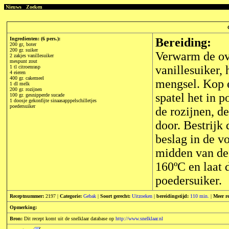
Nieuws
Zoeken
Ingredienten: (6 pers.):
Bereiding:
200 gr, boter
200 gr. suiker
Verwarm de ove
2 zakjes vanillesuiker
mespunt zout
vanillesuiker, 
1 tl citroenrasp
4 eieren
400 gr. cakemeel
mengsel. Kop e
1 dl melk
200 gr. rozijnen
spatel het in 
100 gr. gesnipperde sucade
1 doosje gekonfijte sinaasapppelschilletjes
poedersuiker
de rozijnen, d
door. Bestrijk
beslag in de v
midden van de 
160ºC en laat 
poedersuiker.
Receptnummer:
2197 |
Categorie:
Gebak
|
Soort gerecht:
Uitzoeken
|
bereidingstijd:
110 min.
|
Meer r
Opmerking:
Bron:
Dit recept komt uit de snelklaar database op
http://www.snelklaar.nl