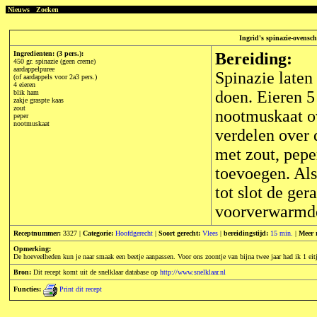
Nieuws
Zoeken
Ingrid's spinazie-ovensch
Ingredienten: (3 pers.):
Bereiding:
450 gr. spinazie (geen creme)
aardappelpuree
Spinazie laten
(of aardappels voor 2a3 pers.)
4 eieren
doen. Eieren 5
blik ham
zakje graspte kaas
zout
nootmuskaat ov
peper
nootmuskaat
verdelen over 
met zout, pepe
toevoegen. Als
tot slot de ger
voorverwarmde
Receptnummer:
3327 |
Categorie:
Hoofdgerecht
|
Soort gerecht:
Vlees
|
bereidingstijd:
15 min.
|
Meer 
Opmerking:
De hoeveelheden kun je naar smaak een beetje aanpassen. Voor ons zoontje van bijna twee jaar had ik 1 eitje
Bron:
Dit recept komt uit de snelklaar database op
http://www.snelklaar.nl
Functies:
Print dit recept