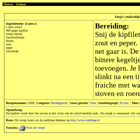
Nieuws
Zoeken
Sonja's makkelijke
Ingredienten: (4 pers.):
Bereiding:
1 kilo witlof
400 gram kipfilet
Snij de kipfil
creme fraiche
bouillonblokje
zout en peper. 
bloem
zout
peper
net gaar is. De
citroensap
bittere kegeltj
toevoegen. Je 
slinkt na een t
fraiche met wa
stoven en roer
Receptnummer:
3568 |
Categorie:
Hoofdgerecht
|
Soort gerecht:
Vlees
|
bereidingstijd:
30 min.
|
Meer 
Opmerking:
De kipfilet wordt door het stoven in het vocht van de witlof heerlijk mals. De smaak is verrassend. Eet sm
Bron:
Dit recept komt uit de snelklaar database op
http://www.snelklaar.nl
Functies:
Print dit recept