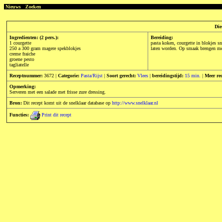
Nieuws
Zoeken
Die
Ingredienten: (2 pers.):
Bereiding:
1 courgette
pasta koken, courgette in blokjes s
250 a 300 gram magere spekblokjes
laten worden. Op smaak brengen me
creme fraiche
groene pesto
tagliatelle
Receptnummer:
3672 |
Categorie:
Pasta/Rijst
|
Soort gerecht:
Vlees
|
bereidingstijd:
15 min.
|
Meer re
Opmerking:
Serveren met een salade met frisse zure dressing.
Bron:
Dit recept komt uit de snelklaar database op
http://www.snelklaar.nl
Functies:
Print dit recept