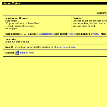
Nieuws
Zoeken
Greetje's
Ingredienten: (4 pers.):
Bereiding:
4 hamburgers
Verwarm de grill tot zeer heet. Gril
100 gr. zachte kaas (b.v. Mon Chou)
intussen de kaas, bieslook, zout en
1 1/2 eetl. gedroogde bieslook
nog even onder de grill
zout en peper
Receptnummer:
3765 |
Categorie:
Hoofdgerecht
|
Soort gerecht:
Vlees
|
bereidingstijd:
20 min.
|
Meer 
Opmerking:
Lekker met frietjes en sla
Bron:
Dit recept komt uit de snelklaar database op
http://www.snelklaar.nl
Functies:
Print dit recept