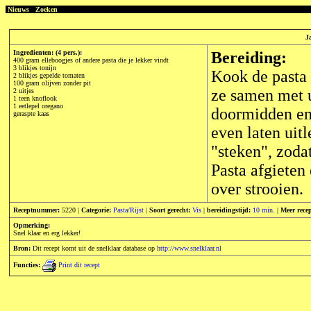
Nieuws
Zoeken
J
Ingredienten: (4 pers.):
Bereiding:
400 gram elleboogjes of andere pasta die je lekker vindt
3 blikjes tonijn
Kook de pasta g
2 blikjes gepelde tomaten
100 gram olijven zonder pit
ze samen met u
2 uitjes
1 teen knoflook
1 eetlepel oregano
doormidden en 
geraspte kaas
even laten uit
"steken", zoda
Pasta afgieten 
over strooien.
Receptnummer:
5220 |
Categorie:
Pasta/Rijst
|
Soort gerecht:
Vis
|
bereidingstijd:
10 min.
|
Meer rece
Opmerking:
Snel klaar en erg lekker!
Bron:
Dit recept komt uit de snelklaar database op
http://www.snelklaar.nl
Functies:
Print dit recept