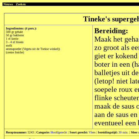
Nieuws
Zoeken
Tineke's supergeh
Ingredienten: (4 pers.):
Bereiding:
500 gr gehakt
50 gr bakboter
Maak het gehak
1 el kerrie
3 - 4 el bloem
zo groot als e
melk
aromapoeder (Vegeta uit de Turkse winkel))
(creme fraiche)
giet er kokend
boter in een (
balletjes uit 
(letop! niet l
soepele roux e
flinke scheute
maak de saus o
aan de saus en
eventueel een 
Receptnummer:
5243 |
Categorie:
Hoofdgerecht
|
Soort gerecht:
Vlees
|
bereidingstijd:
30 min.
|
Meer 