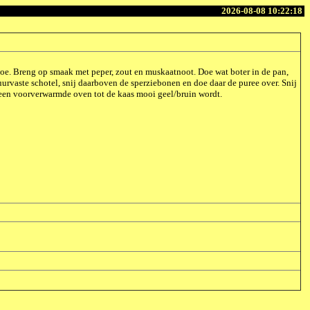
2026-08-08 10:22:18
 toe. Breng op smaak met peper, zout en muskaatnoot. Doe wat boter in de pan,
urvaste schotel, snij daarboven de sperziebonen en doe daar de puree over. Snij
in een voorverwarmde oven tot de kaas mooi geel/bruin wordt.