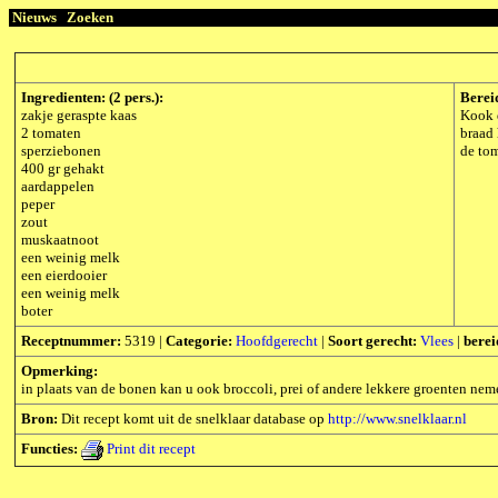
Nieuws
Zoeken
Ingredienten: (2 pers.):
Berei
zakje geraspte kaas
Kook d
2 tomaten
braad 
sperziebonen
de tom
400 gr gehakt
aardappelen
peper
zout
muskaatnoot
een weinig melk
een eierdooier
een weinig melk
boter
Receptnummer:
5319 |
Categorie:
Hoofdgerecht
|
Soort gerecht:
Vlees
|
berei
Opmerking:
in plaats van de bonen kan u ook broccoli, prei of andere lekkere groenten nem
Bron:
Dit recept komt uit de snelklaar database op
http://www.snelklaar.nl
Functies:
Print dit recept