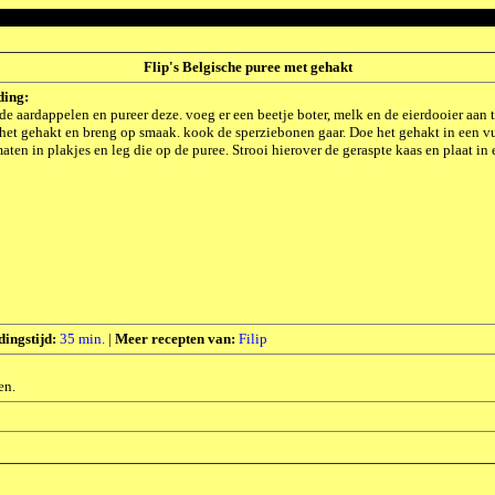
Flip's Belgische puree met gehakt
ding:
e aardappelen en pureer deze. voeg er een beetje boter, melk en de eierdooier aan
het gehakt en breng op smaak. kook de sperziebonen gaar. Doe het gehakt in een vu
aten in plakjes en leg die op de puree. Strooi hierover de geraspte kaas en plaat 
dingstijd:
35 min.
|
Meer recepten van:
Filip
en.