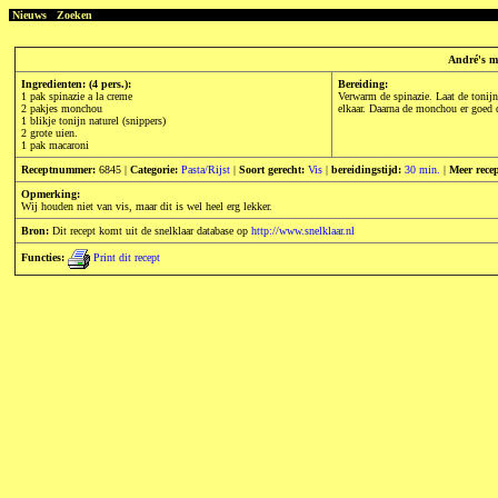
Nieuws
Zoeken
André's ma
Ingredienten: (4 pers.):
Bereiding:
1 pak spinazie a la creme
Verwarm de spinazie. Laat de tonijn
2 pakjes monchou
elkaar. Daarna de monchou er goed do
1 blikje tonijn naturel (snippers)
2 grote uien.
1 pak macaroni
Receptnummer:
6845 |
Categorie:
Pasta/Rijst
|
Soort gerecht:
Vis
|
bereidingstijd:
30 min.
|
Meer rece
Opmerking:
Wij houden niet van vis, maar dit is wel heel erg lekker.
Bron:
Dit recept komt uit de snelklaar database op
http://www.snelklaar.nl
Functies:
Print dit recept