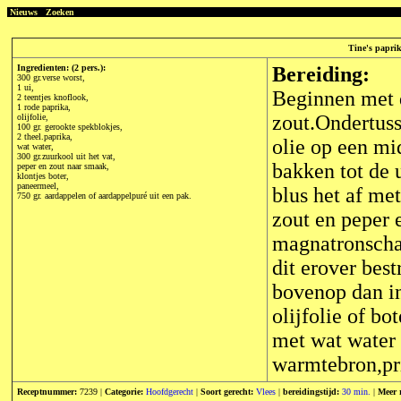
Nieuws
Zoeken
Tine's papri
Ingredienten: (2 pers.):
Bereiding:
300 gr.verse worst,
1 ui,
Beginnen met d
2 teentjes knoflook,
1 rode paprika,
zout.Ondertuss
olijfolie,
100 gr. gerookte spekblokjes,
2 theel.paprika,
olie op een m
wat water,
300 gr.zuurkool uit het vat,
bakken tot de 
peper en zout naar smaak,
klontjes boter,
paneermeel,
blus het af me
750 gr. aardappelen of aardappelpuré uit een pak.
zout en peper e
magnatronschaa
dit erover bes
bovenop dan in
olijfolie of bo
met wat water 
warmtebron,pri
Receptnummer:
7239 |
Categorie:
Hoofdgerecht
|
Soort gerecht:
Vlees
|
bereidingstijd:
30 min.
|
Meer 