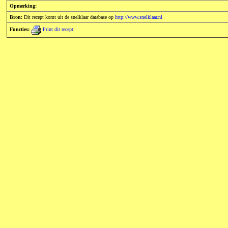
Opmerking:
Bron:
Dit recept komt uit de snelklaar database op
http://www.snelklaar.nl
Functies:
Print dit recept