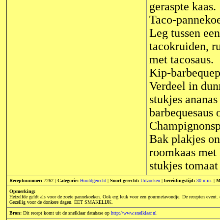
geraspte kaas.
Taco-pannekoe
Leg tussen ee
tacokruiden, r
met tacosaus.
Kip-barbeque
Verdeel in dun
stukjes ananas
barbequesaus 
Champignonsp
Bak plakjes on
roomkaas met 
stukjes tomaat
Receptnummer:
7262 |
Categorie:
Hoofdgerecht
|
Soort gerecht:
Uitzoeken
|
bereidingstijd:
30 min.
|
M
Opmerking:
Hetzelfde geldt als voor de zoete pannekoeken. Ook erg leuk voor een gourmetavondje. De recepten event. op
Gezellig voor de donkere dagen. EET SMAKELIJK.
Bron:
Dit recept komt uit de snelklaar database op
http://www.snelklaar.nl