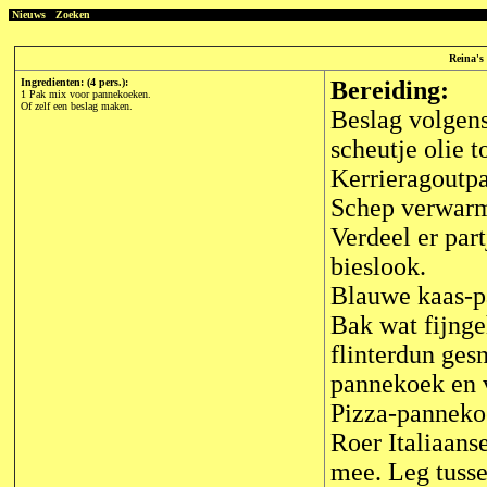
Nieuws
Zoeken
Reina's 
Ingredienten: (4 pers.):
Bereiding:
1 Pak mix voor pannekoeken.
Of zelf een beslag maken.
Beslag volgens
scheutje olie 
Kerrieragoutp
Schep verwarm
Verdeel er par
bieslook.
Blauwe kaas-p
Bak wat fijng
flinterdun ges
pannekoek en 
Pizza-panneko
Roer Italiaans
mee. Leg tusse