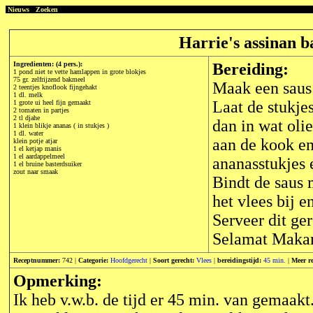
Nieuws
Zoeken
Harrie's assinan b
Ingredienten: (4 pers.):
Bereiding:
1 pond niet te vette hamlappen in grote blokjes
75 gr. zelfrijzend bakmeel
Maak een saus 
2 teentjes knoflook fijngehakt
1 dl. melk
Laat de stukje
1 grote ui heel fijn gemaakt
2 tomaten in partjes
2 tl djahe
dan in wat olie
1 klein blikje ananas ( in stukjes )
1 dl. water
aan de kook en 
klein potje atjar
1 el ketjap manis
1 el aardappelmeel
ananasstukjes 
1 el bruine basterdsuiker
zout naar smaak
Bindt de saus 
het vlees bij e
Serveer dit gere
Selamat Makan 
Receptnummer:
742 |
Categorie:
Hoofdgerecht
|
Soort gerecht:
Vlees
|
bereidingstijd:
45 min.
|
Meer r
Opmerking:
Ik heb v.w.b. de tijd er 45 min. van gemaakt