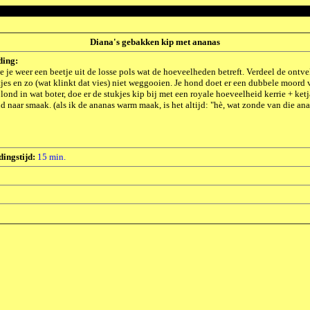
Diana's gebakken kip met ananas
ding:
e je weer een beetje uit de losse pols wat de hoeveelheden betreft. Verdeel de ontv
tjes en zo (wat klinkt dat vies) niet weggooien. Je hond doet er een dubbele moord vo
ond in wat boter, doe er de stukjes kip bij met een royale hoeveelheid kerrie + ke
d naar smaak. (als ik de ananas warm maak, is het altijd: "hè, wat zonde van die ana
dingstijd:
15 min.