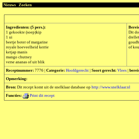
Nieuws
Zoeken
Ingredienten: (5 pers.):
Berei
1 gekookte (soep)kip
Dit do
1 ui
drelle
beetje boter of margarine
goudbl
royale hoeveelheid kerrie
of kou
ketjap manis
mango chutney
verse ananas of uit blik
Receptnummer:
7776 |
Categorie:
Hoofdgerecht
|
Soort gerecht:
Vlees
|
berei
Opmerking:
Bron:
Dit recept komt uit de snelklaar database op
http://www.snelklaar.nl
Functies:
Print dit recept