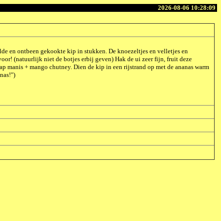
2026-08-06 10:28:09
elde en ontbeen gekookte kip in stukken. De knoezeltjes en velletjes en
or! (natuurlijk niet de botjes erbij geven) Hak de ui zeer fijn, fruit deze
tjap manis + mango chutney. Dien de kip in een rijstrand op met de ananas warm
nas!")