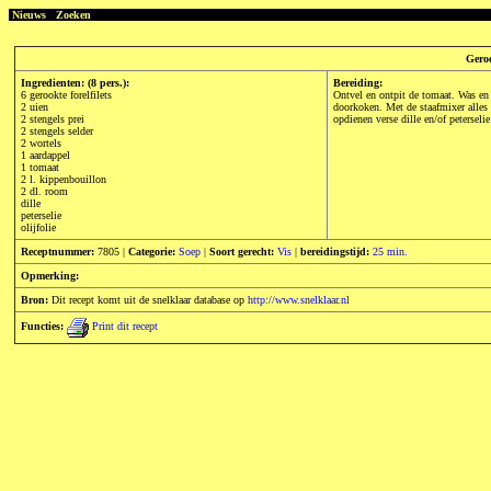
Nieuws
Zoeken
Geroo
Ingredienten: (8 pers.):
Bereiding:
6 gerookte forelfilets
Ontvel en ontpit de tomaat. Was en s
2 uien
doorkoken. Met de staafmixer alles 
2 stengels prei
opdienen verse dille en/of peterseli
2 stengels selder
2 wortels
1 aardappel
1 tomaat
2 l. kippenbouillon
2 dl. room
dille
peterselie
olijfolie
Receptnummer:
7805 |
Categorie:
Soep
|
Soort gerecht:
Vis
|
bereidingstijd:
25 min.
Opmerking:
Bron:
Dit recept komt uit de snelklaar database op
http://www.snelklaar.nl
Functies:
Print dit recept