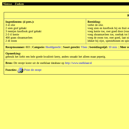
Nieuws
Zoeken
R
Ingredienten: (4 pers.):
Bereiding:
3 el olie
verhit de olie.
2 uien grof gehakt
voeg uien en knoflook bij en fruit 
3 teentjes knoflook grof gehakt
voeg kerrie toe, roer goed door (vuu
2-3 tl kerrie
voeg shoarmavlees toe, roerbak tot h
400 gram shoarmavlees
voeg de room toe, roer goed, laat n
2 dl room
lekker bij rijst, sperziebonen en spi
Receptnummer:
803 |
Categorie:
Hoofdgerecht
|
Soort gerecht:
Vlees
|
bereidingstijd:
10 min.
|
Meer r
Opmerking:
gebruik het liefst een hele goede kwaliteit kerry, anders smaakt het alleen maar peperig.
Bron:
Dit recept komt uit de snelklaar database op
http://www.snelklaar.nl
Functies:
Print dit recept