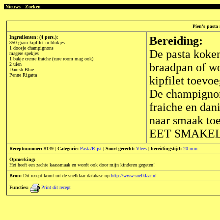
Nieuws
Zoeken
Pien's pasta
Ingredienten: (4 pers.):
Bereiding:
350 gram kipfilet in blokjes
1 doosje champignons
De pasta koken
magere spekjes
1 bakje creme fraiche (zure room mag ook)
braadpan of w
2 uien
Danish Blue
Penne Rigatta
kipfilet toevo
De champignon
fraiche en dan
naar smaak toe
EET SMAKEL
Receptnummer:
8139 |
Categorie:
Pasta/Rijst
|
Soort gerecht:
Vlees
|
bereidingstijd:
20 min.
Opmerking:
Het heeft een zachte kaassmaak en wordt ook door mijn kinderen gegeten!
Bron:
Dit recept komt uit de snelklaar database op
http://www.snelklaar.nl
Functies:
Print dit recept