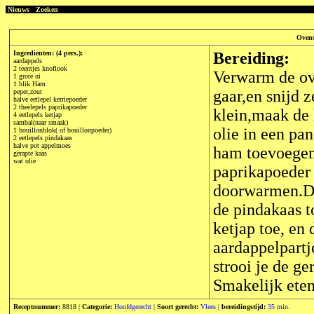
Nieuws
Zoeken
Ovens
Ingredienten: (4 pers.):
Bereiding:
aardappels
2 teentjes knoflook
Verwarm de ov
1 grote ui
1 blik Ham
gaar,en snijd 
peper,zout
halve eetlepel kerriepoeder
2 theelepels paprikapoeder
klein,maak de 
4 eetlepels ketjap
sambal(naar smaak)
olie in een pan
1 bouillonblok( of bouillonpoeder)
2 eetlepels pindakaas
halve pot appelmoes
ham toevoegen
gerapte kaas
wat olie
paprikapoeder
doorwarmen.Da
de pindakaas t
ketjap toe, en
aardappelpartj
strooi je de g
Smakelijk eten
Receptnummer:
8818 |
Categorie:
Hoofdgerecht
|
Soort gerecht:
Vlees
|
bereidingstijd:
35 min.