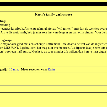
Karin's family garlic sauce
ding:
ereiding
 teentjes knoflook. Als je nu achteraf niet zo "wil ruiken", snij dan de teentjes over 
. Als je dit eruit haalt, heb je niet zo'n last van de geur en van oprispingen. Voor d
dingswijze
e mayonaise glad met een scheutje koffiemelk. Doe daarna de rest van de ingrediënt
en MESPUNTJE gebruiken; het mag niet overheersen. Als dipsaus laat je hem iets d
en" voor een half uurtje. Mocht je de saus minder dik willen, dan kun je naar eigen
gstijd:
10 min.
|
Meer recepten van:
Karin