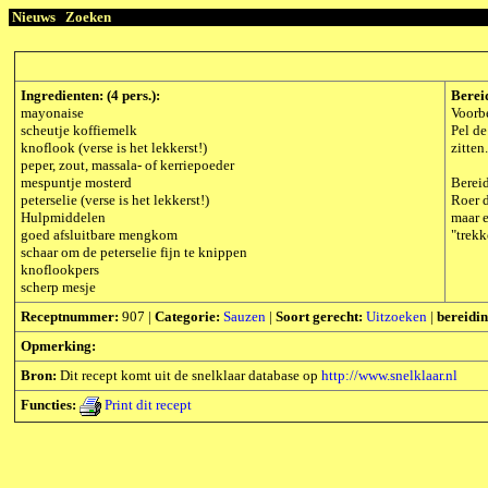
Nieuws
Zoeken
Ingredienten: (4 pers.):
Berei
mayonaise
Voorb
scheutje koffiemelk
Pel de
knoflook (verse is het lekkerst!)
zitten
peper, zout, massala- of kerriepoeder
mespuntje mosterd
Berei
peterselie (verse is het lekkerst!)
Roer d
Hulpmiddelen
maar e
goed afsluitbare mengkom
"trekk
schaar om de peterselie fijn te knippen
knoflookpers
scherp mesje
Receptnummer:
907 |
Categorie:
Sauzen
|
Soort gerecht:
Uitzoeken
|
bereidin
Opmerking:
Bron:
Dit recept komt uit de snelklaar database op
http://www.snelklaar.nl
Functies:
Print dit recept