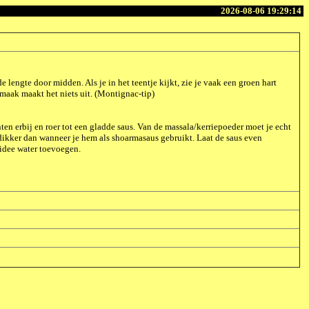
2026-08-06 19:29:14
de lengte door midden. Als je in het teentje kijkt, zie je vaak een groen hart
e smaak maakt het niets uit. (Montignac-tip)
en erbij en roer tot een gladde saus. Van de massala/kerriepoeder moet je echt
ikker dan wanneer je hem als shoarmasaus gebruikt. Laat de saus even
 idee water toevoegen.