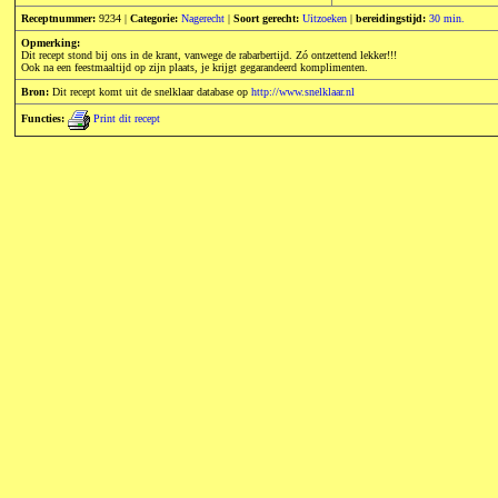
Receptnummer:
9234 |
Categorie:
Nagerecht
|
Soort gerecht:
Uitzoeken
|
bereidingstijd:
30 min.
Opmerking:
Dit recept stond bij ons in de krant, vanwege de rabarbertijd. Zó ontzettend lekker!!!
Ook na een feestmaaltijd op zijn plaats, je krijgt gegarandeerd komplimenten.
Bron:
Dit recept komt uit de snelklaar database op
http://www.snelklaar.nl
Functies:
Print dit recept