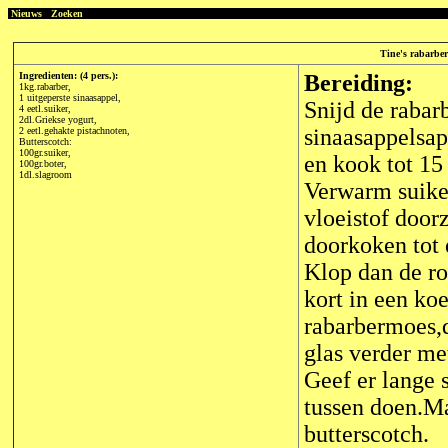
Nieuws
Zoeken
Tine's rabarber
Ingredienten: (4 pers.):
Bereiding:
1kg.rabarber,
1 uitgeperste sinaasappel,
Snijd de rabar
4 eetl.suiker,
2dl.Griekse yogurt,
sinaasappelsap
2 eetl.gehakte pistachnoten,
Butterscotch:
100gr.suiker,
en kook tot 15
100gr.boter,
1dl.slagroom
Verwarm suiker
vloeistof doorz
doorkoken tot 
Klop dan de ro
kort in een ko
rabarbermoes,d
glas verder me
Geef er lange 
tussen doen.Ma
butterscotch.