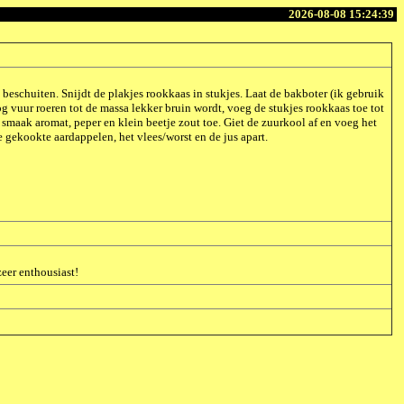
2026-08-08 15:24:39
 beschuiten. Snijdt de plakjes rookkaas in stukjes. Laat de bakboter (ik gebruik
 vuur roeren tot de massa lekker bruin wordt, voeg de stukjes rookkaas toe tot
 smaak aromat, peper en klein beetje zout toe. Giet de zuurkool af en voeg het
 gekookte aardappelen, het vlees/worst en de jus apart.
zeer enthousiast!