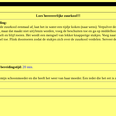
Loes´heeeeeerlijke zuurkool!!!
ding:
de zuurkool eenmaal af, laat het in water een tijdje koken (naar wens). Verpulver de
 maar dat maakt niet uit) bruin worden, voeg de beschuiten toe en ga op middelhoog
elt en blijf roeren. Het wordt een mengsel van lekker knapperige stukjes. Voeg naar
l toe. Flink doorroeren zodat de stukjes zich over de zuurkool verdelen. Serveer de
|
bereidingstijd:
20 min.
 mijn schoonmoeder en die heeft het weer van haar moeder. Een ieder die het eet is 