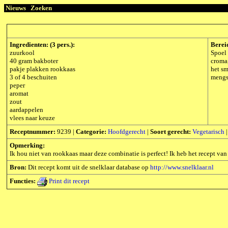
Nieuws
Zoeken
Ingredienten: (3 pers.):
Berei
zuurkool
Spoel 
40 gram bakboter
croma,
pakje plakken rookkaas
het sm
3 of 4 beschuiten
mengse
peper
aromat
zout
aardappelen
vlees naar keuze
Receptnummer:
9239 |
Categorie:
Hoofdgerecht
|
Soort gerecht:
Vegetarisch
Opmerking:
Ik hou niet van rookkaas maar deze combinatie is perfect! Ik heb het recept van
Bron:
Dit recept komt uit de snelklaar database op
http://www.snelklaar.nl
Functies:
Print dit recept