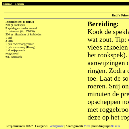
Nieuws
Zoeken
Rudi's Friese
Ingredienten: (4 pers.):
Bereiding:
200 gr. rookspek
3 speklapjes zonder zwoerd
Kook de spekla
1 rookworst (tip: C1000)
300 gr. fricandeau of krabbetjes
wat zout. Tip:
1 prei
2 uien
1 pak erwtensoepgroente
vlees afkoelen
1 pak erwtensoep (Honig)
1 el ketjap manis
het rookspek).
roggebrood
evt. katenspek
aanwijzingen o
ringen. Zodra 
toe. Laat de s
roeren. Snij o
minuten de prei
opscheppen nog
met roggebrood
deze op het ro
Receptnummer:
10322 |
Categorie:
Hoofdgerecht
|
Soort gerecht:
Vlees
|
bereidingstijd:
90 min.