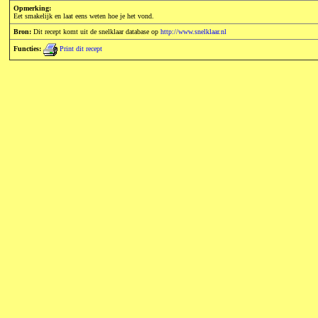
Opmerking:
Eet smakelijk en laat eens weten hoe je het vond.
Bron:
Dit recept komt uit de snelklaar database op
http://www.snelklaar.nl
Functies:
Print dit recept