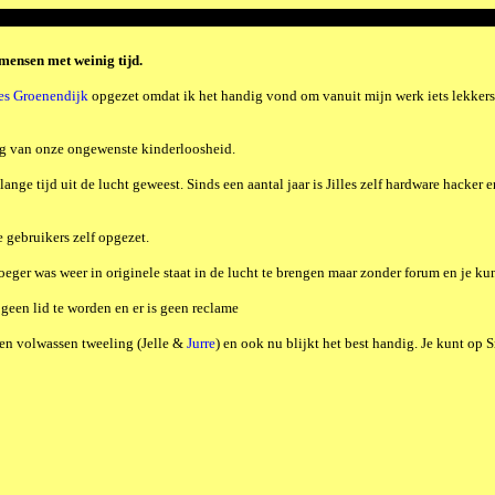
 mensen met weinig tijd.
les Groenendijk
opgezet omdat ik het handig vond om vanuit mijn werk iets lekkers ui
ing van onze ongewenste kinderloosheid.
ange tijd uit de lucht geweest. Sinds een aantal jaar is Jilles zelf hardware hacker en 
e gebruikers zelf opgezet.
eger was weer in originele staat in de lucht te brengen maar zonder forum en je ku
 geen lid te worden en er is geen reclame
en volwassen tweeling (Jelle &
Jurre
) en ook nu blijkt het best handig. Je kunt op 