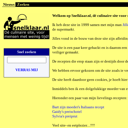
Nieuws
Zoeken
Welkom op Snelklaar.nl,
dé culinaire site voor
Ik heb deze site in 1999 samen met mijn man
Jil
de supermarkt.
Jilles vond in de bouw van deze site zijn afleid
De site is een paar keer gehackt en is daarom een l
Snel zoeken
veiliger gemaakt.
De recepten die erop staan zijn er destijds door d
VERRAS MIJ
We hebben ervoor gekozen om de site zoals ie vro
De site heeft daardoor geen cookies, je hoeft hier
Inmiddels ben ik een dolgelukkige moeder van e
Hieronder een paar van mijn lievelings recepten:
Bart zijn moeder's Italiaans recept
Gaidy's preischotel
Sylvia's preiprut
Veel site- en eetplezier....!!!!