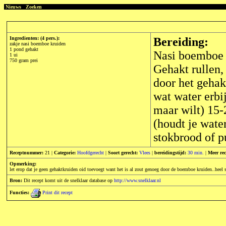
Nieuws
Zoeken
Ingredienten: (4 pers.):
Bereiding:
zakje nasi boemboe kruiden
1 pond gehakt
Nasi boemboe 
1 ui
750 gram prei
Gehakt rullen,
door het gehakt
wat water erbi
maar wilt) 15-
(houdt je water
stokbrood of p
Receptnummer:
21 |
Categorie:
Hoofdgerecht
|
Soort gerecht:
Vlees
|
bereidingstijd:
30 min.
|
Meer rec
Opmerking:
let erop dat je geen gehaktkruiden oid toevoegt want het is al zout genoeg door de boemboe kruiden..heel sn
Bron:
Dit recept komt uit de snelklaar database op
http://www.snelklaar.nl
Functies:
Print dit recept