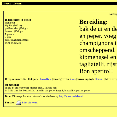
Nieuws
Zoeken
Bart zi
Ingredienten: (4 pers.):
Bereiding:
tagliatelli
kipfilet (500 gr)
bak de ui en de
paddestoelen (250 gr)
broccoli (250 gr)
en peper. voeg
1 grote ui
2 prei
pakje champignonsaus
champignons in
witte wijn (2 dl)
omscheppend, 
kipmengsel en 
tagliatelli, rij
Bon apetito!!
Receptnummer:
35 |
Categorie:
Pasta/Rijst
|
Soort gerecht:
Vlees
|
bereidingstijd:
30 min.
|
Meer recep
Opmerking:
al zou ik dit iedere dag moeten eten... ik doe het!!!
in Italie staat het bekend als: tajatella con pollo, funghi, broccoli, cipolla e porro
Bron:
Dit recept komt uit de snelklaar database op
http://www.snelklaar.nl
Functies:
Print dit recept