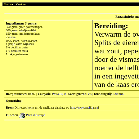
Nieuws
Zoeken
Pastaschelpjes m
Ingredienten: (4 pers.):
Bereiding:
350 gram grote pastaschelpen
500 gram kabeljauwfilet
Verwarm de ov
150 gram kruidenroomkaas
2 eieren
Splits de eiere
zout, peper, cayennepeper
1 pakje witte wijnsaus
1½ deciliter water
wat zout, pepe
1½ deciliter melk
1 zakje gratinkaas
door de vismas
roer er de helf
in een ingevett
van de kaas er
Receptnummer:
10697 |
Categorie:
Pasta/Rijst
|
Soort gerecht:
Vis
|
bereidingstijd:
30 min.
Opmerking:
Bron:
Dit recept komt uit de snelklaar database op
http://www.snelklaar.nl
Functies:
Print dit recept