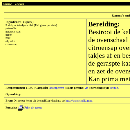
Nieuws
Zoeken
Ramona's snel
Ingredienten: (3 pers.):
Bereiding:
3 stukjes kabeljauwfilet (150 gram per stuk)
peterselie
Bestrooi de ka
geraspte kaas
peper
de ovenschaal e
zout
olijfolie
citroensap
citroensap ove
takjes af en b
de geraspte k
en zet de oven
Kan prima met 
Receptnummer:
11695 |
Categorie:
Hoofdgerecht
|
Soort gerecht:
Vis
|
bereidingstijd:
30 min.
Opmerking:
Bron:
Dit recept komt uit de snelklaar database op
http://www.snelklaar.nl
Functies:
Print dit recept