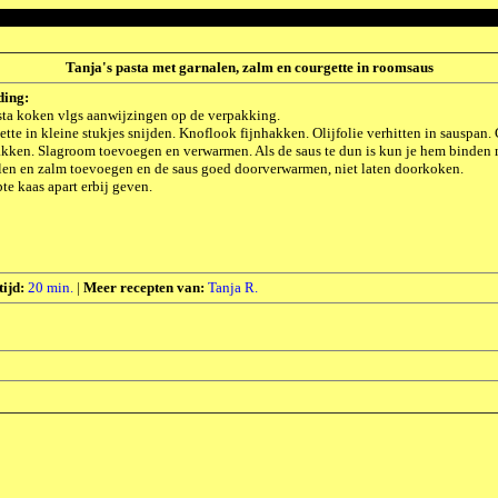
Tanja's pasta met garnalen, zalm en courgette in roomsaus
ding:
sta koken vlgs aanwijzingen op de verpakking.
tte in kleine stukjes snijden. Knoflook fijnhakken. Olijfolie verhitten in sauspa
ken. Slagroom toevoegen en verwarmen. Als de saus te dun is kun je hem binden m
len en zalm toevoegen en de saus goed doorverwarmen, niet laten doorkoken.
te kaas apart erbij geven.
tijd:
20 min.
|
Meer recepten van:
Tanja R.