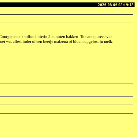
2026-08-06 08:19:13
n. Courgette en knoflook hierin 5 minuten bakken. Tomatenpuree even
et wat allesbinder of een beetje maizena of bloem opgelost in melk.