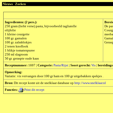
Nieuws
Zoeken
Ingredienten: (2 pers.):
Berei
250 gram (liefst verse) pasta, bijvoorbeeld tagliatelle
De pa
olijfolie
Courge
1 kleine courgette
meebak
100 gr. garnalen
Garna
100 gr. zalmblokjes
Gerasp
2 tenen knoflook
1 blikje tomatenpuree
250 ml slagroom
50 gr. geraspte oude kaas
Receptnummer:
1697 |
Categorie:
Pasta/Rijst
|
Soort gerecht:
Vis
|
bereidings
Opmerking:
Variatie: vis vervangen door 100 gr ham en 100 gr uitgebakken spekjes .
Bron:
Dit recept komt uit de snelklaar database op
http://www.snelklaar.nl
Functies:
Print dit recept