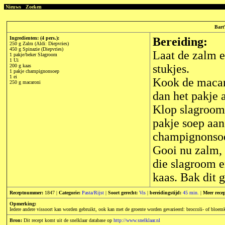
Nieuws
Zoeken
Bart
Ingredienten: (4 pers.):
Bereiding:
250 g Zalm (Aldi: Diepvries)
450 g Spinazie (Diepvries)
Laat de zalm e
1 pakje/beker Slagroom
1 Ui
stukjes.
200 g kaas
1 pakje champignonsoep
1 ei
Kook de macar
250 g macaroni
dan het pakje 
Klop slagroom 
pakje soep aan
champignonsoe
Gooi nu zalm, 
die slagroom e
kaas. Bak dit 
Receptnummer:
1847 |
Categorie:
Pasta/Rijst
|
Soort gerecht:
Vis
|
bereidingstijd:
45 min.
|
Meer rece
Opmerking:
Iedere andere vissoort kan worden gebruikt, ook kan met de groente worden gevarieerd: broccoli- of bloem
Bron:
Dit recept komt uit de snelklaar database op
http://www.snelklaar.nl