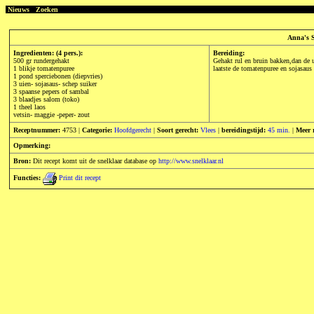
Nieuws
Zoeken
Anna's S
Ingredienten: (4 pers.):
Bereiding:
500 gr rundergehakt
Gehakt rul en bruin bakken,dan de u
1 blikje tomatenpuree
laatste de tomatenpuree en sojasaus
1 pond sperciebonen (diepvries)
3 uien- sojasaus- schep suiker
3 spaanse pepers of sambal
3 blaadjes salom (toko)
1 theel laos
vetsin- maggie -peper- zout
Receptnummer:
4753 |
Categorie:
Hoofdgerecht
|
Soort gerecht:
Vlees
|
bereidingstijd:
45 min.
|
Meer 
Opmerking:
Bron:
Dit recept komt uit de snelklaar database op
http://www.snelklaar.nl
Functies:
Print dit recept