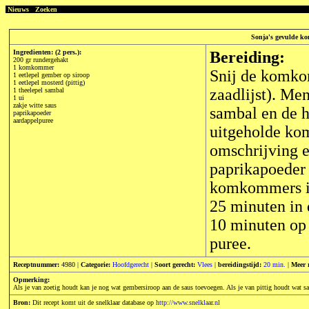
Nieuws
Zoeken
Sonja's gevulde kom
Ingredienten: (2 pers.):
Bereiding:
200 gr rundergehakt
1 komkommer
Snij de komko
1 eetlepel gember op siroop
1 eetlepel mosterd (pittig)
zaadlijst). Me
1 theelepel sambal
1 ui
zakje witte saus
sambal en de h
paprikapoeder
aardappelpuree
uitgeholde ko
omschrijving e
paprikapoeder 
komkommers in 
25 minuten in
10 minuten op
puree.
Receptnummer:
4980 |
Categorie:
Hoofdgerecht
|
Soort gerecht:
Vlees
|
bereidingstijd:
20 min.
|
Meer 
Opmerking:
Als je van zoetig houdt kan je nog wat gembersiroop aan de saus toevoegen. Als je van pittig houdt wat s
Bron:
Dit recept komt uit de snelklaar database op
http://www.snelklaar.nl