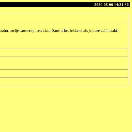
2026-08-06 14:31:36
lm. toefje saus erop....en klaar. Saus is het lekkerst als je deze zelf maakt: