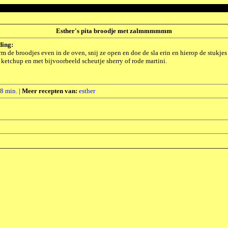
Esther's pita broodje met zalmmmmmm
ding:
m de broodjes even in de oven, snij ze open en doe de sla erin en hierop de stukjes za
ketchup en met bijvoorbeeld scheutje sherry of rode martini.
8 min.
|
Meer recepten van:
esther