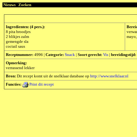
Nieuws
Zoeken
Ingredienten: (4 pers.):
Berei
8 pita broodjes
verwar
2 blikjes zalm
mayo, 
gemengde sla
coctail saus
Receptnummer:
4996 |
Categorie:
Snack
|
Soort gerecht:
Vis
|
bereidingstijd:
Opmerking:
verrassend lekker
Bron:
Dit recept komt uit de snelklaar database op
http://www.snelklaar.nl
Functies:
Print dit recept