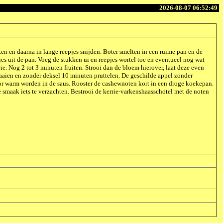
2026-08-07 06:52:49
ken en daarna in lange reepjes snijden. Boter smelten in een ruime pan en de
s uit de pan. Voeg de stukken ui en reepjes wortel toe en eventueel nog wat
ie. Nog 2 tot 3 minuten fruiten. Strooi dan de bloem hierover, laat deze even
aaien en zonder deksel 10 minuten pruttelen. De geschilde appel zonder
oor warm worden in de saus. Rooster de cashewnoten kort in een droge koekepan.
 smaak iets te verzachten. Bestrooi de kerrie-varkenshaasschotel met de noten