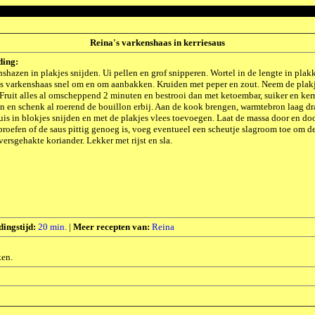
Reina's varkenshaas in kerriesaus
ding:
shazen in plakjes snijden. Ui pellen en grof snipperen. Wortel in de lengte in plak
s varkenshaas snel om en om aanbakken. Kruiden met peper en zout. Neem de plakje
 Fruit alles al omscheppend 2 minuten en bestrooi dan met ketoembar, suiker en kerr
n en schenk al roerend de bouillon erbij. Aan de kook brengen, warmtebron laag dr
is in blokjes snijden en met de plakjes vlees toevoegen. Laat de massa door en d
roefen of de saus pittig genoeg is, voeg eventueel een scheutje slagroom toe om de
versgehakte koriander. Lekker met rijst en sla.
dingstijd:
20 min.
|
Meer recepten van:
Reina
ken.