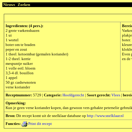
Nieuws
Zoeken
Ingredienten: (4 pers.):
Berei
2 grote varkenshazen
Varken
1 ui
plakje
1 wortel
boter.
boter om te braden
kleure
peper en zout
klokhu
1 theel. ketoembar (gemalen koriander)
Even p
1-2 theel. kerrie
en de 
mespuntje suiker
1 volle eetl. bloem
3,5-4 dl. bouillon
1 appel
50 gr. cashewnoten
verse koriander
Receptnummer:
5729 |
Categorie:
Hoofdgerecht
|
Soort gerecht:
Vlees
|
berei
Opmerking:
Kun je geen verse koriander kopen, dan gewoon vers gehakte peterselie gebrui
Bron:
Dit recept komt uit de snelklaar database op
http://www.snelklaar.nl
Functies:
Print dit recept